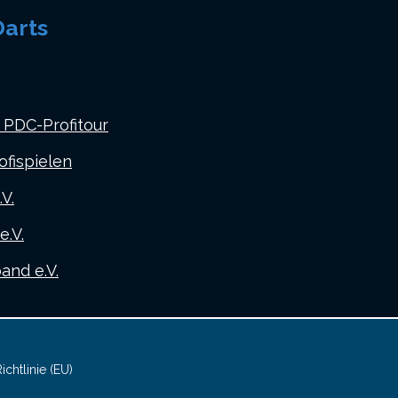
arts
 PDC-Profitour
ofispielen
V.
.V.
nd e.V.
chtlinie (EU)