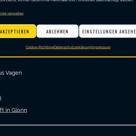
ückziehst, können bestimmte Merkmale und Funktionen beeinträchtigt werden.
nste verwalten
AKZEPTIEREN
ABLEHNEN
EINSTELLUNGEN ANSEH
Cookie-Richtlinie
Datenschutzerklärung
Impressum
us Vagen
n
t in Glonn