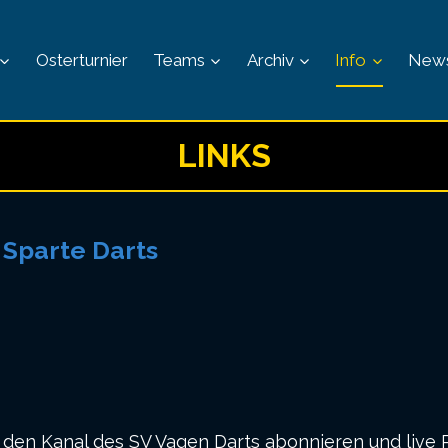
Osterturnier
Teams
Archiv
Info
New
LINKS
 Sparte Darts
 den Kanal des SV Vagen Darts abonnieren und live 