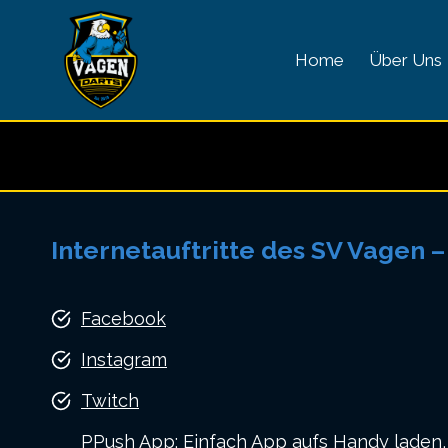
Zum
Inhalt
Home
Über Uns
springen
Internetauftritte des SV Vagen –
Facebook
Instagram
Twitch
PPush App: Einfach App aufs Handy laden,