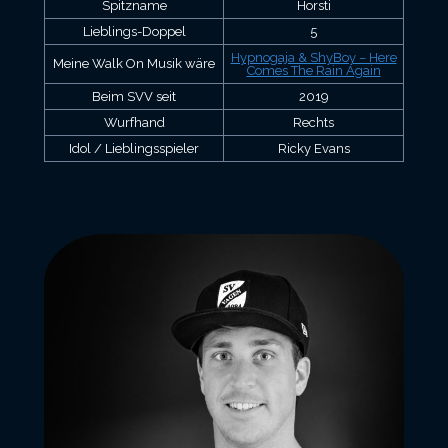
Spitzname
Horsti
Lieblings-Doppel
5
Hypnogaja & ShyBoy – Here
Meine Walk On Musik wäre
Comes The Rain Again
Beim SVV seit
2019
Wurfhand
Rechts
Idol / Lieblingsspieler
Ricky Evans