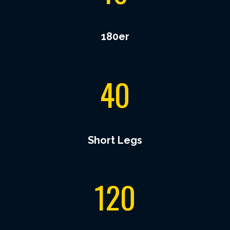
180er
4
40
0
Short Legs
1
120
2
0