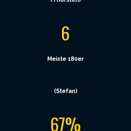
6
6
Meiste 180er
(Stefan)
6
67%
7
%