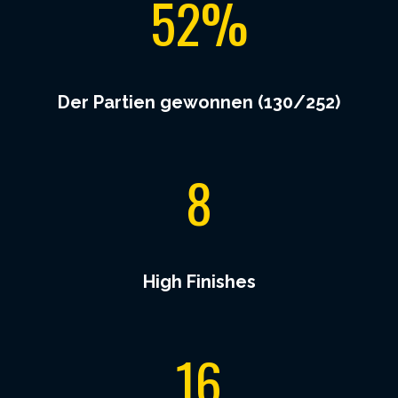
52%
%
Der Partien gewonnen (130/252)
8
8
High Finishes
1
16
6