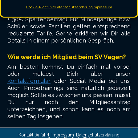
möchtest bei uns Darts spielen, so beträgt die
Cookie-Richtlinie
Datenschutzerklärung
Impressum
Mitgliedschaft 70€ jährlich (40€ Hauptverein
+ 30€ Spartenbeitrag). Für Minderjährige bzw.
Schüler sowie Familien gelten entsprechend
reduzierte Tarife. Gerne erklären wir Dir alle
Details in einem persönlichen Gespräch.
Wie werde ich Mitglied beim SV Vagen?
Am besten kommst Du einfach mal vorbei
oder meldest Dich über unser
Kontaktformular
oder Social Media bei uns.
Auch Probetrainings sind natürlich jederzeit
möglich. Sollte es zwischen uns passen, musst
Du nur noch den Mitgliedsantrag
unterzeichnen, und schon kann es noch am
selben Tag losgehen.
Kontakt
Anfahrt
Impressum
Datenschutzerklärung