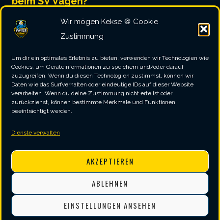
beim SV Vagen?
Da wir als Sparte eines größeren Sportvereins
Wir mögen Kekse 🍪 Cookie
organisiert sind, besteht der Mitgliedsbeitrag
Zustimmung
prinzipiell aus zwei Bestandteilen.
Zum einen gibt es hier den Beitrag für den
Um dir ein optimales Erlebnis zu bieten, verwenden wir Technologien wie
Hauptverein, der von jedem Mitglied zu
Cookies, um Geräteinformationen zu speichern und/oder darauf
entrichten ist. Darüber hinaus wird von jeder
zuzugreifen. Wenn du diesen Technologien zustimmst, können wir
Sparte ein individueller Spartenbeiträge
Daten wie das Surfverhalten oder eindeutige IDs auf dieser Website
verarbeiten. Wenn du deine Zustimmung nicht erteilst oder
erhoben. Die aktuelle Höhe dieser jährlichen
zurückziehst, können bestimmte Merkmale und Funktionen
Beiträge ist der nachfolgenden Tabelle zu
beeinträchtigt werden.
entnehmen
(Stand 12/2024)
:
Dienste verwalten
U18
Ü18
Familie
AKZEPTIEREN
Hauptverein 🏠
€24
€40
€60
ABLEHNEN
Darts 🎯
€15
€30
EINSTELLUNGEN ANSEHEN
Bist du also beispielsweiße volljährig (Ü18) und