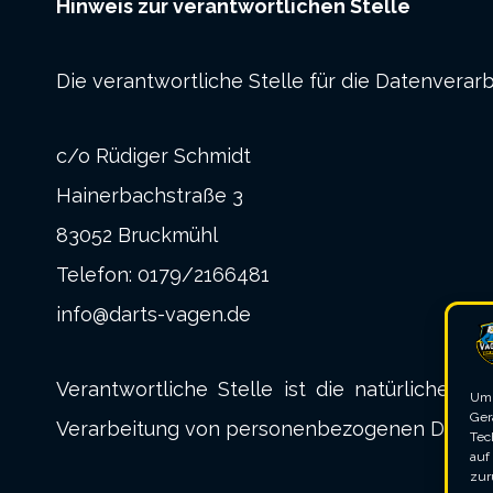
Hinweis zur verantwortlichen Stelle
Die verantwortliche Stelle für die Datenverarb
c/o Rüdiger Schmidt
Hainerbachstraße 3
83052 Bruckmühl
Telefon: 0179/2166481
info@darts-vagen.de
Verantwortliche Stelle ist die natürliche o
Um 
Ger
Verarbeitung von personenbezogenen Daten (z.
Tec
auf
zur