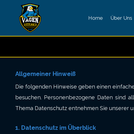
Zum
Inhalt
Home
Über Uns
springen
Allgemeiner Hinweiß
Die folgenden Hinweise geben einen einfache
besuchen. Personenbezogene Daten sind alle
Thema Datenschutz entnehmen Sie unserer un
1.
Datenschutz im Überblic
k