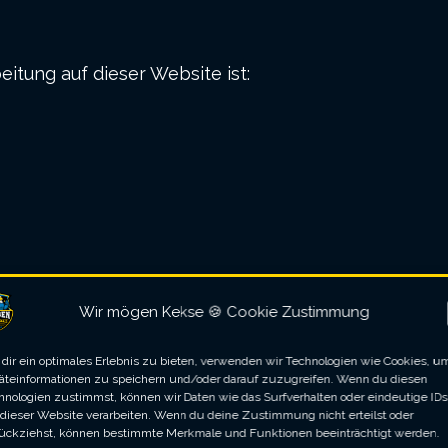
eitung auf dieser Website ist:
Wir mögen Kekse 🍪 Cookie Zustimmung
der juristische Person, die allein oder gemeinsa
dir ein optimales Erlebnis zu bieten, verwenden wir Technologien wie Cookies, u
äteinformationen zu speichern und/oder darauf zuzugreifen. Wenn du diesen
B. Namen, E-Mail-Adressen o. Ä.) entscheidet.
hnologien zustimmst, können wir Daten wie das Surfverhalten oder eindeutige IDs
 dieser Website verarbeiten. Wenn du deine Zustimmung nicht erteilst oder
ückziehst, können bestimmte Merkmale und Funktionen beeinträchtigt werden.