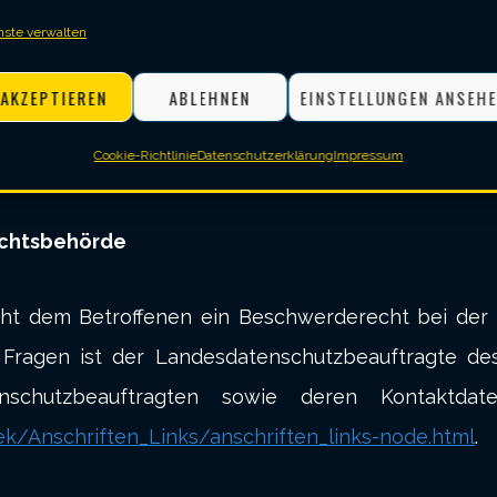
eitung
nste verwalten
Ihrer ausdrücklichen Einwilligung möglich. Sie könn
AKZEPTIEREN
ABLEHNEN
EINSTELLUNGEN ANSEH
ung per E-Mail an uns. Die Rechtmäßigkeit der bis z
Cookie-Richtlinie
Datenschutzerklärung
Impressum
ichtsbehörde
teht dem Betroffenen ein Beschwerderecht bei der 
n Fragen ist der Landesdatenschutzbeauftragte 
enschutzbeauftragten sowie deren Kontaktd
k/Anschriften_Links/anschriften_links-node.html
.