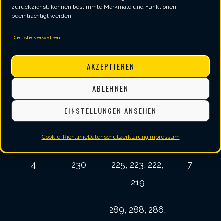
zurückziehst, können bestimmte Merkmale und Funktionen
beeinträchtigt werden.
109, 108, 106,
Dienste verwalten
2
110
105, 103, 102,
7
99
AKZEPTIEREN
169, 168, 166,
ABLEHNEN
3
170
165, 163, 162,
7
EINSTELLUNGEN ANSEHEN
159
Cookie-Richtlinie
Datenschutzerklärung
Impressum
229, 228, 226,
4
230
225, 223, 222,
7
219
289, 288, 286,