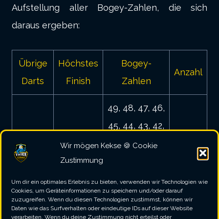
Aufstellung aller Bogey-Zahlen, die sich
daraus ergeben:
Übrige
Höchstes
Bogey-
Anzahl
Darts
Finish
Zahlen
49, 48, 47, 46,
45, 44, 43, 42,
41, 39, 37, 35,
Wir mögen Kekse 🍪 Cookie
1
50
33, 31, 29, 27,
28
Zustimmung
25, 23, 21, 19,
Um dir ein optimales Erlebnis zu bieten, verwenden wir Technologien wie
Cookies, um Geräteinformationen zu speichern und/oder darauf
17, 15, 13, 11,
zuzugreifen. Wenn du diesen Technologien zustimmst, können wir
Daten wie das Surfverhalten oder eindeutige IDs auf dieser Website
9, 7, 5, 3
verarbeiten. Wenn du deine Zustimmung nicht erteilst oder