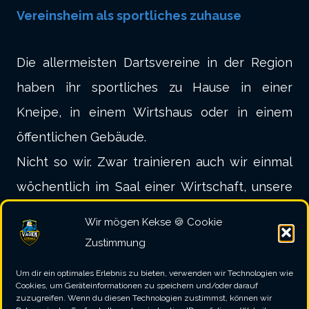
Vereinsheim als sportliches zuhause
Die allermeisten Dartsvereine in der Region
haben ihr sportliches zu Hause in einer
Kneipe, in einem Wirtshaus oder in einem
öffentlichen Gebäude.
Nicht so wir. Zwar trainieren auch wir einmal
wöchentlich im Saal einer Wirtschaft, unsere
sportliche Heimat bildet aber nach wie vor
Wir mögen Kekse 🍪 Cookie
das Sportheim am Vagener Sportplatz. Hier
Zustimmung
tragen wir auch unsere Heimspiele aus.
Um dir ein optimales Erlebnis zu bieten, verwenden wir Technologien wie
Dies bringt uns entscheidende Vorteile:
Cookies, um Geräteinformationen zu speichern und/oder darauf
zuzugreifen. Wenn du diesen Technologien zustimmst, können wir