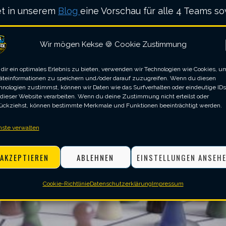
et in unserem
Blog
eine Vorschau für alle 4 Teams so
Wir mögen Kekse 🍪 Cookie Zustimmung
SEITE DER 2. MANNSCHAFT
TEAM-SEITE DER 3. MANN
dir ein optimales Erlebnis zu bieten, verwenden wir Technologien wie Cookies, u
äteinformationen zu speichern und/oder darauf zuzugreifen. Wenn du diesen
hnologien zustimmst, können wir Daten wie das Surfverhalten oder eindeutige IDs
 dieser Website verarbeiten. Wenn du deine Zustimmung nicht erteilst oder
ückziehst, können bestimmte Merkmale und Funktionen beeinträchtigt werden.
nste verwalten
AKZEPTIEREN
ABLEHNEN
EINSTELLUNGEN ANSEH
Cookie-Richtlinie
Datenschutzerklärung
Impressum