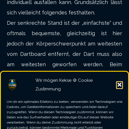
individuell ausfallen kann. Grundsätzlich lässt
sich vielleicht folgendes festhalten.
Der senkrechte Stand ist der „einfachste“ und
oftmals bequemste, gleichzeitig ist hier
jedoch der Körperschwerpunkt am weitesten
vom Dartboard entfernt, der Dart muss also
am weitesten geworfen werden. Beim
parallelen Stand befindet sich der Spieler
Wir mögen Kekse 🍪 Cookie
näher am Dartboard, jedoch ist dieser Stand
Zustimmung
körperlich meist am anstrengendsten. Der
Um dir ein optimales Erlebnis zu bieten, verwenden wir Technologien wie
schräge Stand ist der Mittelweg und daher
Cookies, um Geräteinformationen zu speichern und/oder darauf
zuzugreifen. Wenn du diesen Technologien zustimmst, können wir
vielleicht der ausgewogenste der drei Typen.
Daten wie das Surfverhalten oder eindeutige IDs auf dieser Website
verarbeiten. Wenn du deine Zustimmung nicht erteilst oder
zurückziehst, können bestimmte Merkmale und Funktionen