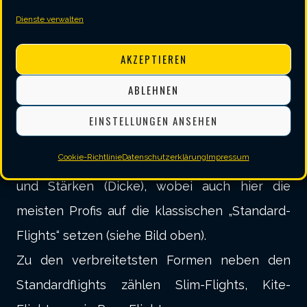
4. Der Flight
Dienste verwalten
Der Flight sitzt am Ende des Dartpfeils und
AKZEPTIEREN
sorgt (ähnlich wie z.B. die Federn an einem
Pfeil) für einen stabilen, geraden Flug des
ABLEHNEN
Darts. Tatsächlich wäre ein Werfen der Darts
EINSTELLUNGEN ANSEHEN
ohne Flights selbst für Profis unmöglich. Auch
Cookie-Richtlinie
Datenschutzerklärung
Impressum
Flights gibt es in unterschiedlichsten Formen
und Stärken (Dicke), wobei auch hier die
meisten Profis auf die klassischen „Standard-
Flights“ setzen (siehe Bild oben).
Zu den verbreitetsten Formen neben den
Standardflights zählen Slim-Flights, Kite-