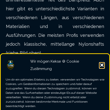
hier gibt es unterschiedlichste Varianten in
verschiedenen Längen, aus verschiedenen
Materialien und in verschiedenen
Ausführungen. Die meisten Profis verwenden
jedoch klassische, mittellange Nylonshafts
(siehe Bild oben).
Wir mögen Kekse 🍪 Cookie
Zwar kann auch ein Shaft den Schwerpunkt
Zustimmung
und damit das Flugverhalten eines Darts
beeinflussen, jedoch sind die Effekte im
Um dir ein optimales Erlebnis zu bieten, verwenden wir Technologien wie
Cookies, um Geräteinformationen zu speichern und/oder darauf
Vergleich zu den anderen drei Bestandteilen
zuzugreifen. Wenn du diesen Technologien zustimmst, können wir
Daten wie das Surfverhalten oder eindeutige IDs auf dieser Website
des Darts als eher gering zu bezeichnen.
verarbeiten. Wenn du deine Zustimmung nicht erteilst oder
zurückziehst, können bestimmte Merkmale und Funktionen
beeinträchtigt werden.