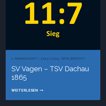
SV
VAGEN
1. MANNSCHAFT
|
2023/2024
|
SPIELBERICHT
SV Vagen – TSV Dachau
1865
SV
WEITERLESEN
VAGEN
–