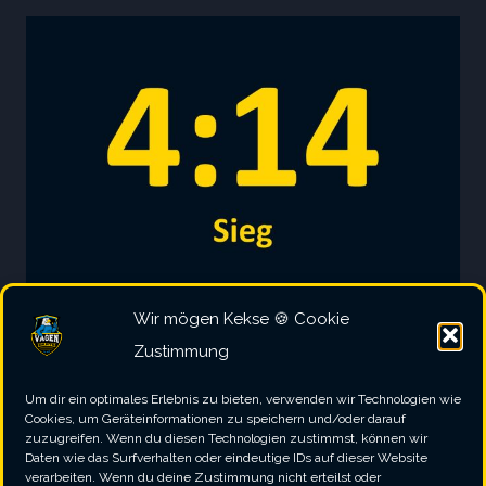
TSV
DACHAU
1865
Wir mögen Kekse 🍪 Cookie
1. MANNSCHAFT
|
2023/2024
|
SPIELBERICHT
Zustimmung
IFP II – SV Vagen
Um dir ein optimales Erlebnis zu bieten, verwenden wir Technologien wie
Cookies, um Geräteinformationen zu speichern und/oder darauf
zuzugreifen. Wenn du diesen Technologien zustimmst, können wir
IFP
WEITERLESEN
Daten wie das Surfverhalten oder eindeutige IDs auf dieser Website
II
verarbeiten. Wenn du deine Zustimmung nicht erteilst oder