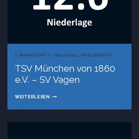
1. MANNSCHAFT
|
2023/2024
|
SPIELBERICHT
TSV München von 1860
e.V. – SV Vagen
TSV
WEITERLESEN
MÜNCHEN
VON
1860
E.V.
–