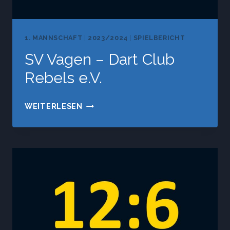
1. MANNSCHAFT
|
2023/2024
|
SPIELBERICHT
SV Vagen – Dart Club
Rebels e.V.
SV
WEITERLESEN
VAGEN
–
DART
CLUB
REBELS
E.V.