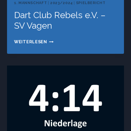
1. MANNSCHAFT
|
2023/2024
|
SPIELBERICHT
Dart Club Rebels e.V. –
SV Vagen
DART
WEITERLESEN
CLUB
REBELS
E.V.
–
SV
VAGEN