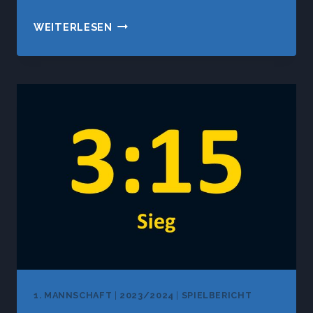
DC
WEITERLESEN
EMMERING
–
SV
VAGEN
1. MANNSCHAFT
|
2023/2024
|
SPIELBERICHT