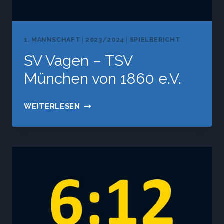
1. MANNSCHAFT
|
2023/2024
|
SPIELBERICHT
SV Vagen – TSV
München von 1860 e.V.
SV
WEITERLESEN
VAGEN
–
TSV
MÜNCHEN
VON
1860
E.V.