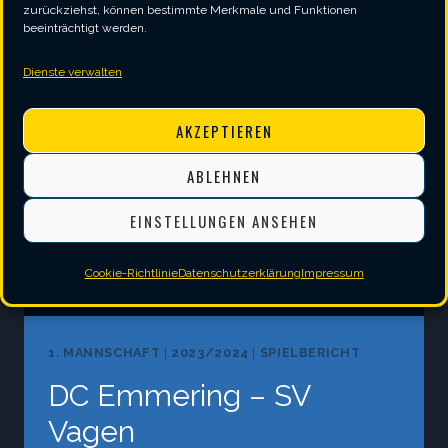
zurückziehst, können bestimmte Merkmale und Funktionen
–
beeinträchtigt werden.
SV
Dienste verwalten
VAGEN
AKZEPTIEREN
ABLEHNEN
EINSTELLUNGEN ANSEHEN
Cookie-Richtlinie
Datenschutzerklärung
Impressum
1. MANNSCHAFT
|
2023/2024
|
SPIELBERICHT
DC Emmering – SV
Vagen