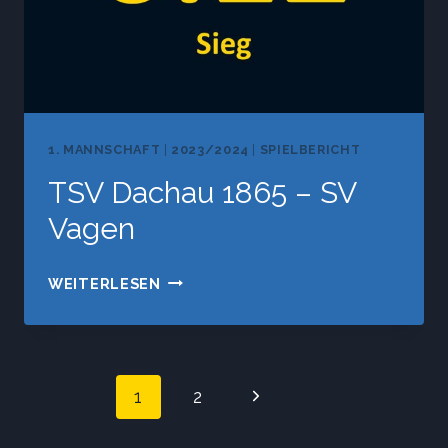
1. MANNSCHAFT
|
2023/2024
|
SPIELBERICHT
TSV Dachau 1865 – SV
Vagen
TSV
WEITERLESEN
DACHAU
1865
–
Seitennavigat
SV
Nächste
1
2
VAGEN
Seite