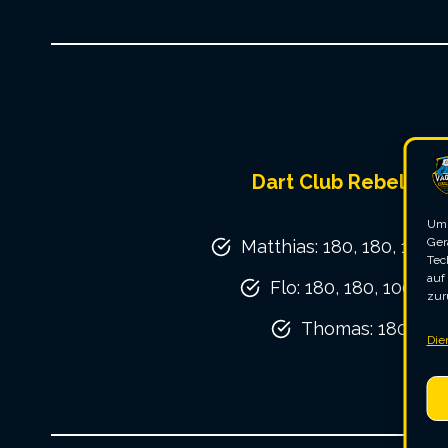
Dart Club Rebels e.V
Um 
Ger
Matthias: 180, 180, 180, 
Tec
auf
Flo: 180, 180, 100, 17,
zur
Thomas: 180, 20
Die