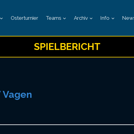
Osterturnier
Teams
Archiv
Info
New
SPIELBERICHT
V Vagen