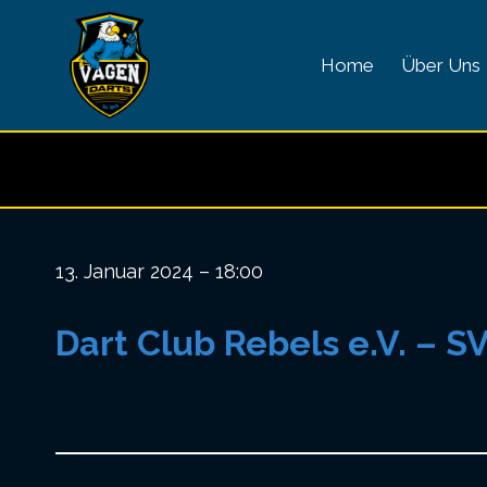
Zum
Inhalt
Home
Über Uns
springen
13. Januar 2024 – 18:00
Dart Club Rebels e.V. – S