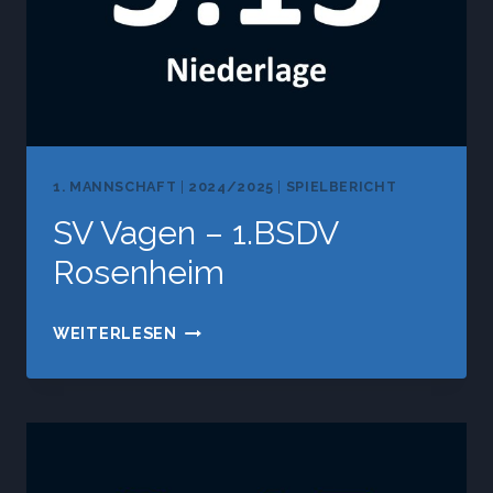
1. MANNSCHAFT
|
2024/2025
|
SPIELBERICHT
SV Vagen – 1.BSDV
Rosenheim
SV
WEITERLESEN
VAGEN
–
1.BSDV
ROSENHEIM