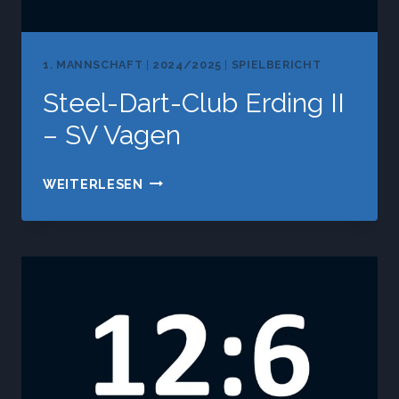
1. MANNSCHAFT
|
2024/2025
|
SPIELBERICHT
Steel-Dart-Club Erding II
– SV Vagen
STEEL-
WEITERLESEN
DART-
CLUB
ERDING
II
–
SV
VAGEN