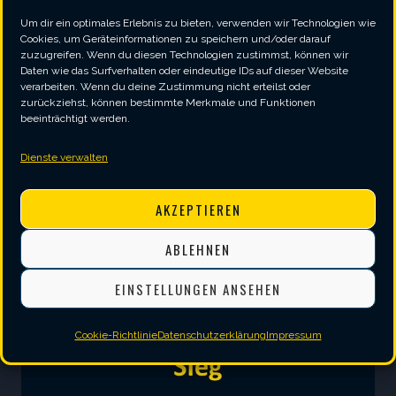
1. MANNSCHAFT
|
2024/2025
|
SPIELBERICHT
Um dir ein optimales Erlebnis zu bieten, verwenden wir Technologien wie
TSV Dachau 1865 – SV
Cookies, um Geräteinformationen zu speichern und/oder darauf
zuzugreifen. Wenn du diesen Technologien zustimmst, können wir
Vagen
Daten wie das Surfverhalten oder eindeutige IDs auf dieser Website
verarbeiten. Wenn du deine Zustimmung nicht erteilst oder
zurückziehst, können bestimmte Merkmale und Funktionen
TSV
beeinträchtigt werden.
WEITERLESEN
DACHAU
Dienste verwalten
1865
–
AKZEPTIEREN
SV
VAGEN
ABLEHNEN
EINSTELLUNGEN ANSEHEN
Cookie-Richtlinie
Datenschutzerklärung
Impressum