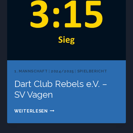
1. MANNSCHAFT
|
2024/2025
|
SPIELBERICHT
Dart Club Rebels e.V. –
SV Vagen
DART
WEITERLESEN
CLUB
REBELS