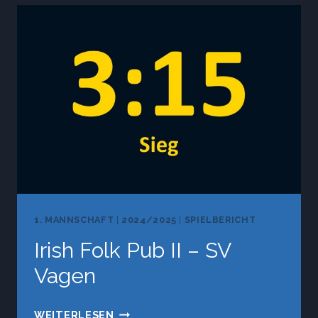
E.V.
–
SV
VAGEN
1. MANNSCHAFT
|
2024/2025
|
SPIELBERICHT
Irish Folk Pub II – SV
Vagen
IRISH
WEITERLESEN