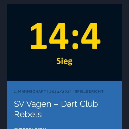
DC
EMMERING
1. MANNSCHAFT
|
2024/2025
|
SPIELBERICHT
SV Vagen – Dart Club
Rebels
SV