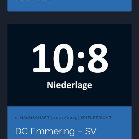
FOLK
PUB
II
–
SV
VAGEN
1. MANNSCHAFT
|
2024/2025
|
SPIELBERICHT
DC Emmering – SV