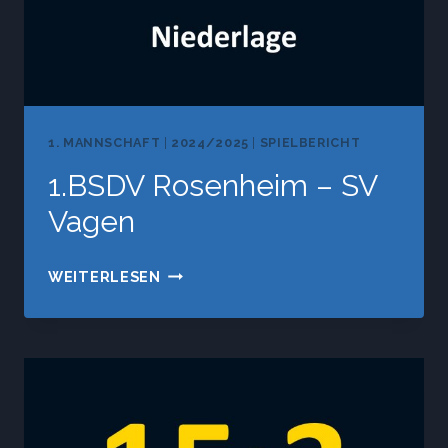
1. MANNSCHAFT
|
2024/2025
|
SPIELBERICHT
1.BSDV Rosenheim – SV
Vagen
1.BSDV
WEITERLESEN
ROSENHEIM
–
SV
VAGEN