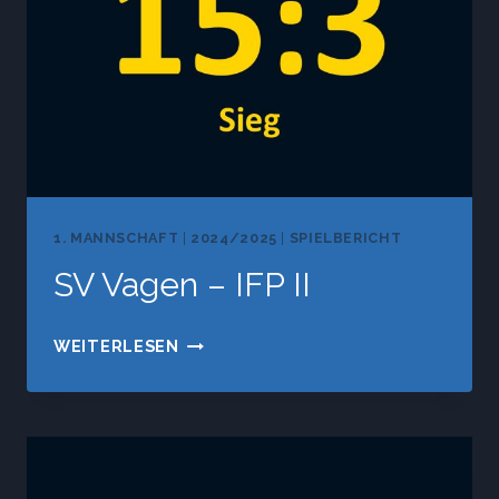
1. MANNSCHAFT
|
2024/2025
|
SPIELBERICHT
SV Vagen – IFP II
SV
WEITERLESEN
VAGEN
–
IFP
II