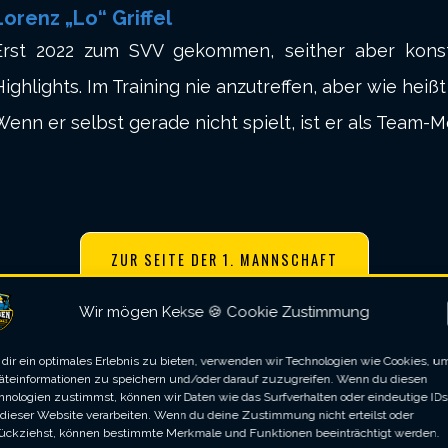
Lorenz „Lo“ Griffel
Erst 2022 zum SVV gekommen, seither aber konst
ighlights. Im Training nie anzutreffen, aber wie heißt 
Wenn er selbst gerade nicht spielt, ist er als Team-M
ZUR SEITE DER 1. MANNSCHAFT
Wir mögen Kekse 🍪 Cookie Zustimmung
dir ein optimales Erlebnis zu bieten, verwenden wir Technologien wie Cookies, u
s SVV und ab sofort sportliche Heimat für etliche
äteinformationen zu speichern und/oder darauf zuzugreifen. Wenn du diesen
hnologien zustimmst, können wir Daten wie das Surfverhalten oder eindeutige IDs
 dieser Website verarbeiten. Wenn du deine Zustimmung nicht erteilst oder
ückziehst, können bestimmte Merkmale und Funktionen beeinträchtigt werden.
pe oben mitmischen