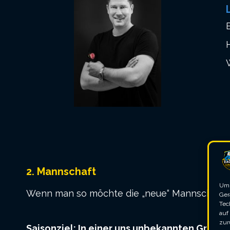
H
2. Mannschaft
Um 
Wenn man so möchte die „neue“ Mannschaft de
Ger
Tec
auf
zur
Saisonziel: In einer uns unbekannten Grup