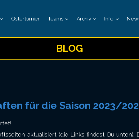
Osterturnier
Teams
Archiv
Info
New
BLOG
ften für die Saison 2023/20
rtet!
sseiten aktualisiert (die Links findest Du unten). 