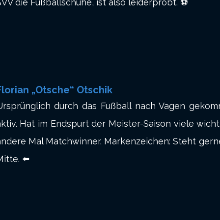
SVV die Fußballschuhe, ist also leiderprobt. ⚽
Florian „Otsche“ Otschik
Ursprünglich durch das Fußball nach Vagen gekomm
aktiv. Hat im Endspurt der Meister-Saison viele wic
andere Mal Matchwinner. Markenzeichen: Steht gern
itte. ⬅️