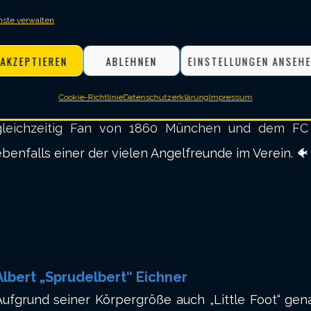
nste verwalten
AKZEPTIEREN
ABLEHNEN
EINSTELLUNGEN ANSEH
Mark „The Rocket“ Barry
Cookie-Richtlinie
Datenschutzerklärung
Impressum
Schwankt am Oche und auch abseits davon zwisc
gleichzeitig Fan von 1860 München und dem FC Ar
ebenfalls einer der vielen Angelfreunde im Verein. 🐠
Albert „Sprudelbert“ Eichner
Aufgrund seiner Körpergröße auch „Little Foot“ ge