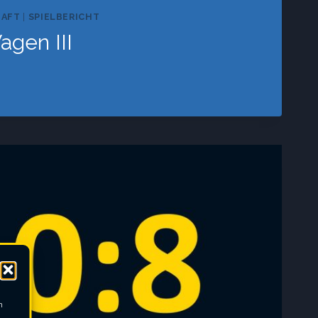
HAFT
|
SPIELBERICHT
agen III
m