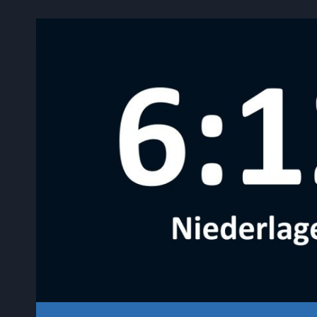
–
TSV
HEILIGKREUZ