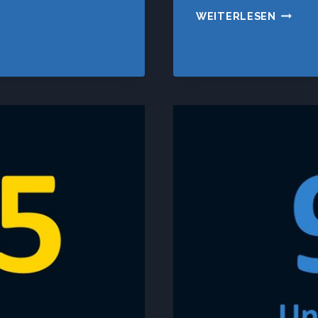
TSV
WEITERLESEN
HEILIG
–
SV
VAGEN
III