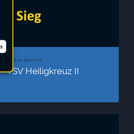
EN
HAFT
|
SPIELBERICHT
– TSV Heiligkreuz II
KREUZ