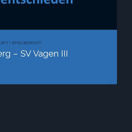
HAFT
|
SPIELBERICHT
rg – SV Vagen III
BERG