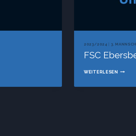
2023/2024
|
3. MANNSC
FSC Ebersbe
FSC
WEITERLESEN
EBERS
–
SV
VAGEN
tion
III