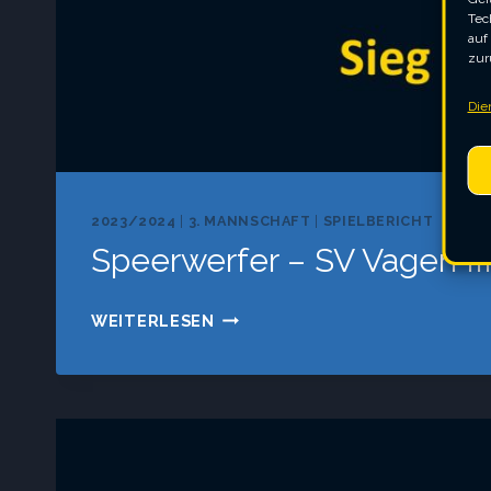
Tec
auf
zur
Die
2023/2024
|
3. MANNSCHAFT
|
SPIELBERICHT
Speerwerfer – SV Vagen II
SPEERWERFER
WEITERLESEN
–
SV
VAGEN
III