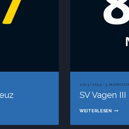
2023/2024
|
3. MANNSC
reuz
SV Vagen II
SV
WEITERLESEN
VAGEN
III