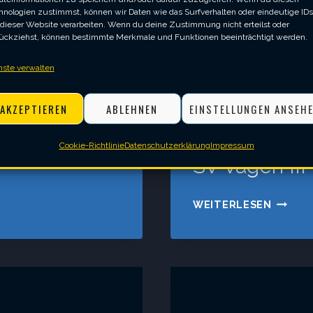
hnologien zustimmst, können wir Daten wie das Surfverhalten oder eindeutige IDs
 dieser Website verarbeiten. Wenn du deine Zustimmung nicht erteilst oder
ückziehst, können bestimmte Merkmale und Funktionen beeinträchtigt werden.
nste verwalten
AKZEPTIEREN
ABLEHNEN
EINSTELLUNGEN ANSEH
2023/2024
|
3. MANNSC
Cookie-Richtlinie
Datenschutzerklärung
Impressum
I
SV Vagen III 
SV
WEITERLESEN
VAGEN
III
–
TSV
HEILIG