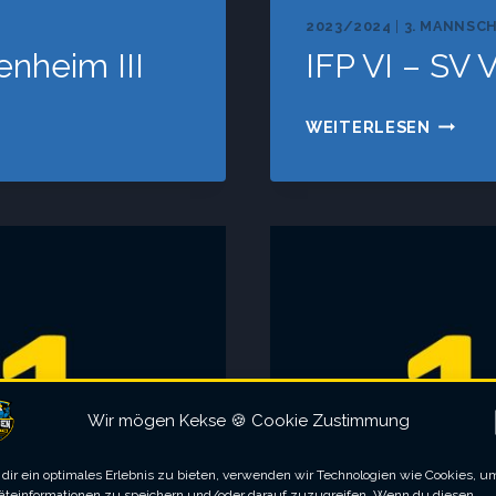
2023/2024
|
3. MANNSC
enheim III
IFP VI – SV V
IFP
WEITERLESEN
VI
–
SV
VAGEN
III
Wir mögen Kekse 🍪 Cookie Zustimmung
dir ein optimales Erlebnis zu bieten, verwenden wir Technologien wie Cookies, u
äteinformationen zu speichern und/oder darauf zuzugreifen. Wenn du diesen