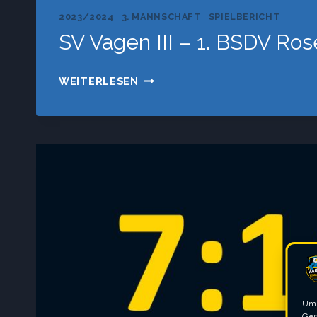
2023/2024
|
3. MANNSCHAFT
|
SPIELBERICHT
SV Vagen III – 1. BSDV Ros
SV
WEITERLESEN
VAGEN
III
–
1.
BSDV
ROSENHEIM
III
Um 
Ger