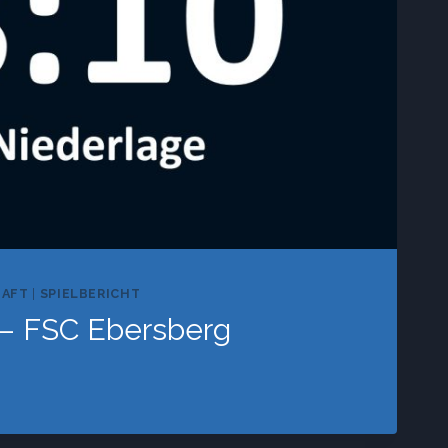
HAFT
|
SPIELBERICHT
I – FSC Ebersberg