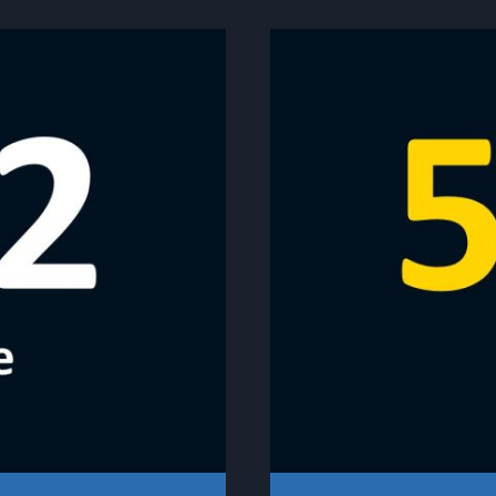
–
FSC
EBERS