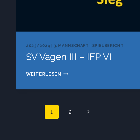
2023/2024
|
3. MANNSCHAFT
|
SPIELBERICHT
SV Vagen III – IFP VI
SV
WEITERLESEN
VAGEN
III
–
IFP
Seitennaviga
Nächste
1
2
VI
Seite