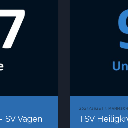
II
2023/2024
|
3. MANNSC
 – SV Vagen
TSV Heiligkr