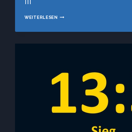
III
STEEL-
WEITERLESEN
DART-
CLUB
ERDING
IV
–
SV
VAGEN
III