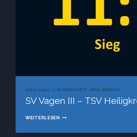
2023/2024
|
3. MANNSCHAFT
|
SPIELBERICHT
SV Vagen III – TSV Heiligk
SV
WEITERLESEN
VAGEN
III