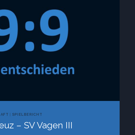
HAFT
|
SPIELBERICHT
euz – SV Vagen III