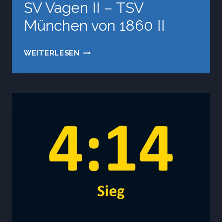
SV Vagen II – TSV
München von 1860 II
SV
WEITERLESEN
VAGEN
II
–
TSV
MÜNCHEN
VON
1860
II