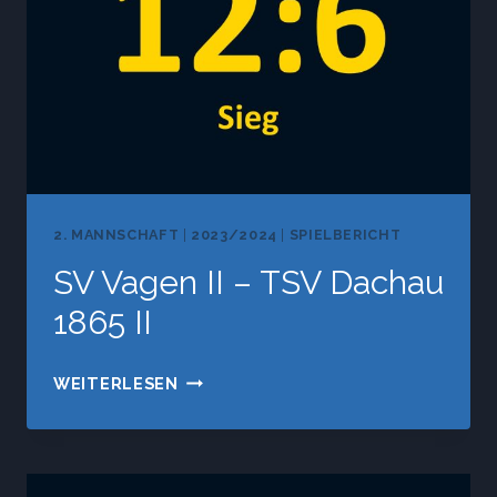
2. MANNSCHAFT
|
2023/2024
|
SPIELBERICHT
SV Vagen II – TSV Dachau
1865 II
SV
WEITERLESEN
VAGEN
II
–