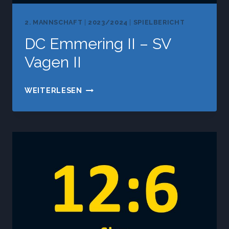
2. MANNSCHAFT
|
2023/2024
|
SPIELBERICHT
DC Emmering II – SV
Vagen II
DC
WEITERLESEN
EMMERING
II
–
SV
VAGEN
II