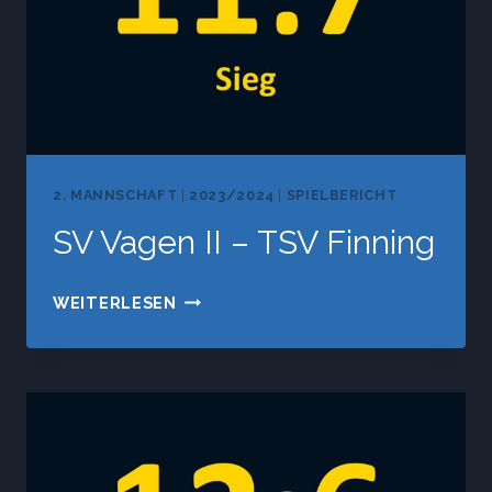
2. MANNSCHAFT
|
2023/2024
|
SPIELBERICHT
SV Vagen II – TSV Finning
SV
WEITERLESEN
VAGEN
II
–
TSV
FINNING