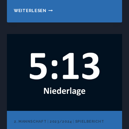
TSV
WEITERLESEN
FINNING
–
SV
VAGEN
II
2. MANNSCHAFT
|
2023/2024
|
SPIELBERICHT