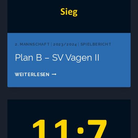
2. MANNSCHAFT
|
2023/2024
|
SPIELBERICHT
Plan B – SV Vagen II
PLAN
WEITERLESEN
B
–
SV
VAGEN
II