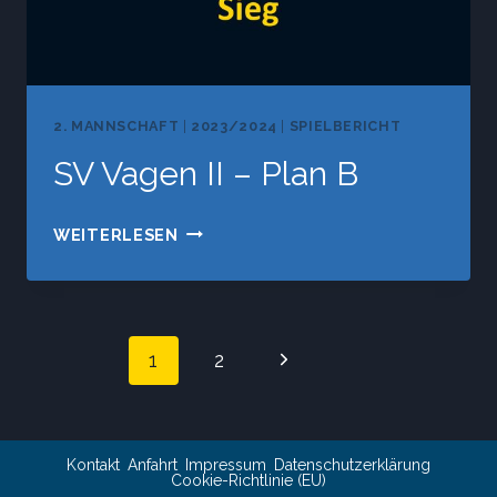
2. MANNSCHAFT
|
2023/2024
|
SPIELBERICHT
SV Vagen II – Plan B
SV
WEITERLESEN
VAGEN
II
–
Seitennavigat
PLAN
Nächste
1
2
B
Seite
Kontakt
Anfahrt
Impressum
Datenschutzerklärung
Cookie-Richtlinie (EU)