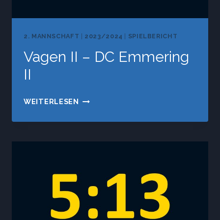
2. MANNSCHAFT
|
2023/2024
|
SPIELBERICHT
Vagen II – DC Emmering
II
VAGEN
WEITERLESEN
II
–
DC
EMMERING
II