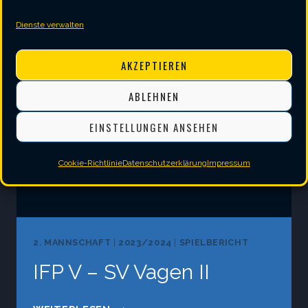
–
Dienste verwalten
SV
VAGEN
AKZEPTIEREN
II
ABLEHNEN
EINSTELLUNGEN ANSEHEN
Cookie-Richtlinie
Datenschutzerklärung
Impressum
2. MANNSCHAFT
|
2023/2024
|
SPIELBERICHT
IFP V – SV Vagen II
IFP