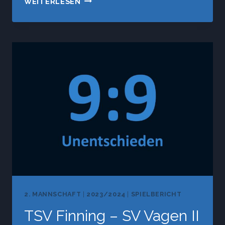
WEITERLESEN
V
–
SV
VAGEN
II
2. MANNSCHAFT
|
2023/2024
|
SPIELBERICHT
TSV Finning – SV Vagen II