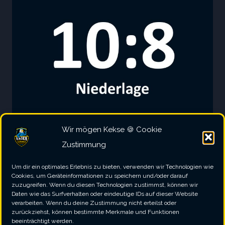
TSV
DACHAU
1865
II
Wir mögen Kekse 🍪 Cookie
2. MANNSCHAFT
|
2023/2024
|
SPIELBERICHT
Zustimmung
Wolfsrudel II – SV Vagen
Um dir ein optimales Erlebnis zu bieten, verwenden wir Technologien wie
Cookies, um Geräteinformationen zu speichern und/oder darauf
II
zuzugreifen. Wenn du diesen Technologien zustimmst, können wir
Daten wie das Surfverhalten oder eindeutige IDs auf dieser Website
verarbeiten. Wenn du deine Zustimmung nicht erteilst oder
WOLFSRUDEL
WEITERLESEN
zurückziehst, können bestimmte Merkmale und Funktionen
II
beeinträchtigt werden.