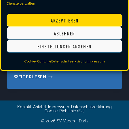
Dienste verwalten
AKZEPTIEREN
ABLEHNEN
EINSTELLUNGEN ANSEHEN
BLOG
|
TIPPS & TRICKS
Darts-Basics: Der Stand
Cookie-Richtlinie
Datenschutzerklärung
Impressum
DARTS-
WEITERLESEN
BASICS:
DER
STAND
Kontakt
Anfahrt
Impressum
Datenschutzerklärung
Cookie-Richtlinie (EU)
© 2026 SV Vagen - Darts