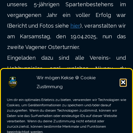
unseres 5-jährigen Spartenbestehens im
vergangenen Jahr ein voller Erfolg war
(Bericht und Fotos siehe
hier
), veranstalten wir
am Karsamstag, den 19.04.2025, nun das
zweite Vagener Osterturnier.
Eingeladen dazu sind alle Vereins- und
Hobbyspieler, egal welches Niveau du
Wir mögen Kekse 🍪 Cookie
mitbringst.
Zustimmung
Alle weiteren Informationen zum Ablauf und
zur Anmeldung findest Du hier:
Um dir ein optimales Erlebnis zu bieten, verwenden wir Technologien wie
Cookies, um Geräteinformationen zu speichern und/oder darauf
zuzugreifen. Wenn du diesen Technologien zustimmst, können wir
Daten wie das Surfverhalten oder eindeutige IDs auf dieser Website
verarbeiten. Wenn du deine Zustimmung nicht erteilst oder
ZUR TURNIERSEITE
zurückziehst, können bestimmte Merkmale und Funktionen
beeinträchtigt werden.