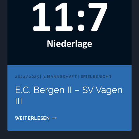
II
2024/2025
|
3. MANNSCHAFT
|
SPIELBERICHT
E.C. Bergen II – SV Vagen
III
E.C.
WEITERLESEN
BERGEN
II