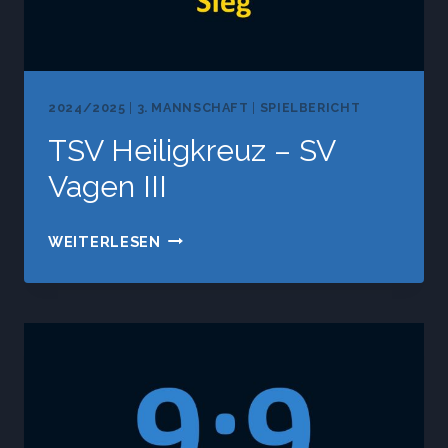
2024/2025
|
3. MANNSCHAFT
|
SPIELBERICHT
TSV Heiligkreuz – SV
Vagen III
TSV
WEITERLESEN
HEILIGKREUZ
–
SV
VAGEN
III