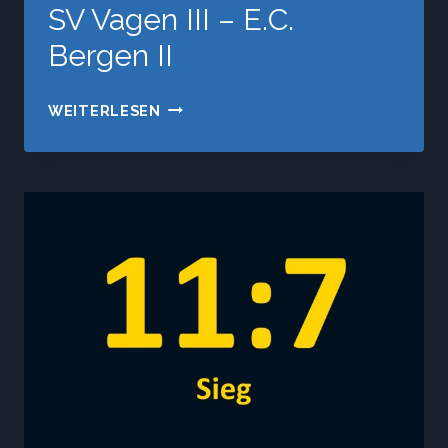
SV Vagen III – E.C.
Bergen II
SV
WEITERLESEN
VAGEN
III
–
E.C.
BERGEN
II