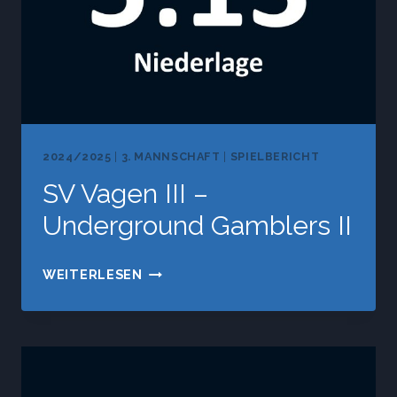
2024/2025
|
3. MANNSCHAFT
|
SPIELBERICHT
SV Vagen III –
Underground Gamblers II
SV
WEITERLESEN
VAGEN
III
–
UNDERGROUND
GAMBLERS