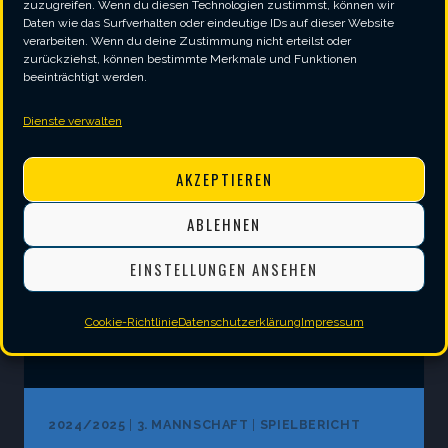
zuzugreifen. Wenn du diesen Technologien zustimmst, können wir
Daten wie das Surfverhalten oder eindeutige IDs auf dieser Website
WOLFSRUDEL
WEITERLESEN
verarbeiten. Wenn du deine Zustimmung nicht erteilst oder
zurückziehst, können bestimmte Merkmale und Funktionen
II
beeinträchtigt werden.
–
SV
Dienste verwalten
VAGEN
III
AKZEPTIEREN
ABLEHNEN
EINSTELLUNGEN ANSEHEN
Cookie-Richtlinie
Datenschutzerklärung
Impressum
2024/2025
|
3. MANNSCHAFT
|
SPIELBERICHT