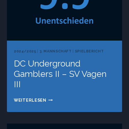
2024/2025
|
3. MANNSCHAFT
|
SPIELBERICHT
DC Underground
Gamblers II – SV Vagen
III
DC
WEITERLESEN
UNDERGROUND
GAMBLERS
II