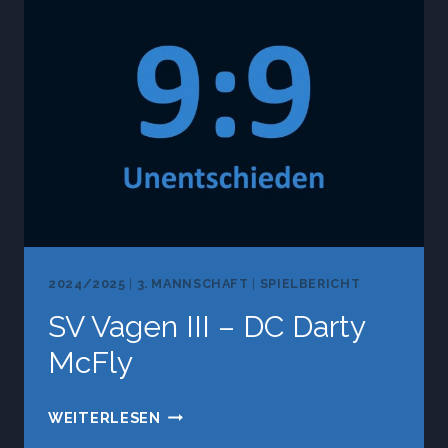
–
SV
VAGEN
III
2024/2025
|
3. MANNSCHAFT
|
SPIELBERICHT
SV Vagen III – DC Darty
McFly
SV
WEITERLESEN
VAGEN