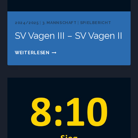
2024/2025
|
3. MANNSCHAFT
|
SPIELBERICHT
SV Vagen III – SV Vagen II
SV
WEITERLESEN
VAGEN
III
–
SV
VAGEN
II