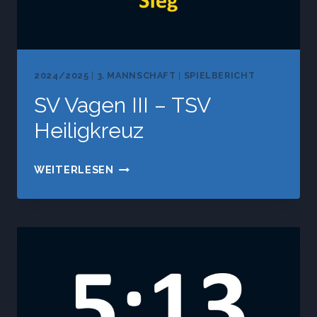
2024/2025
|
3. MANNSCHAFT
|
SPIELBERICHT
SV Vagen III – TSV
Heiligkreuz
SV
WEITERLESEN
VAGEN
III
–
TSV
HEILIGKREUZ