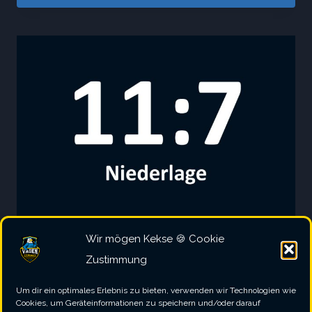
III
–
DC
DARTY
MCFLY
Wir mögen Kekse 🍪 Cookie
2024/2025
|
3. MANNSCHAFT
|
SPIELBERICHT
Zustimmung
Wolfsrudel II – SV Vagen
Um dir ein optimales Erlebnis zu bieten, verwenden wir Technologien wie
III
Cookies, um Geräteinformationen zu speichern und/oder darauf