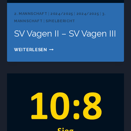
2. MANNSCHAFT
|
2024/2025
|
2024/2025
|
3.
MANNSCHAFT
|
SPIELBERICHT
SV Vagen II – SV Vagen III
SV
WEITERLESEN
VAGEN
II
–
SV
VAGEN
III