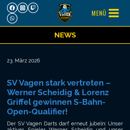
Zum
MENÜ
Inhalt
springen
NEWS
23. März 2026
SV Vagen stark vertreten –
Werner Scheidig & Lorenz
Griffel gewinnen S-Bahn-
Open-Qualifier!
Der SV Vagen Darts darf erneut jubeln: Unser
aktiver Spieler Werner Scheidig und unser