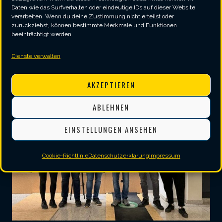
qualifizierten Tom und Chris – gemeinsam
Daten wie das Surfverhalten oder eindeutige IDs auf dieser Website
drückt euch der gesamte SVV für das Finale
verarbeiten. Wenn du deine Zustimmung nicht erteilst oder
fest die Daumen.
zurückziehst, können bestimmte Merkmale und Funktionen
beeinträchtigt werden.
Good Darts und viel Erfolg euch allen!
🎯
Dienste verwalten
AKZEPTIEREN
ABLEHNEN
EINSTELLUNGEN ANSEHEN
Cookie-Richtlinie
Datenschutzerklärung
Impressum