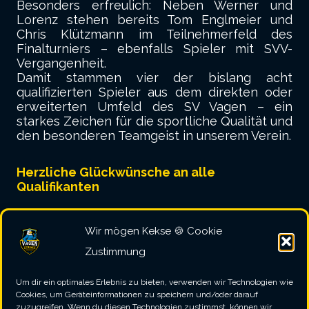
Besonders erfreulich: Neben Werner und
Lorenz stehen bereits Tom Englmeier und
Chris Klützmann im Teilnehmerfeld des
Finalturniers – ebenfalls Spieler mit SVV-
Vergangenheit.
Damit stammen vier der bislang acht
qualifizierten Spieler aus dem direkten oder
erweiterten Umfeld des SV Vagen – ein
starkes Zeichen für die sportliche Qualität und
den besonderen Teamgeist in unserem Verein.
Herzliche Glückwünsche an alle
Qualifikanten
Wir gratulieren Werner und Lorenz sehr
Wir mögen Kekse 🍪 Cookie
herzlich zu ihrem herausragenden Auftritt und
der souveränen Qualifikation für die S-Bahn
Zustimmung
Darts Open 2026. Ihr habt unseren Verein
einmal mehr großartig vertreten!
Um dir ein optimales Erlebnis zu bieten, verwenden wir Technologien wie
Ebenso freuen wir uns riesig über die bereits
Cookies, um Geräteinformationen zu speichern und/oder darauf
zuzugreifen. Wenn du diesen Technologien zustimmst, können wir