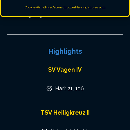
Siegen, einem Unentschieden und 5
Cookie-Richtlinie
Datenschutzerklärung
Impressum
Niederlagen genau in der Mitte der Tabelle.
Highlights
SV Vagen IV
Hari: 21, 106
TSV Heiligkreuz II