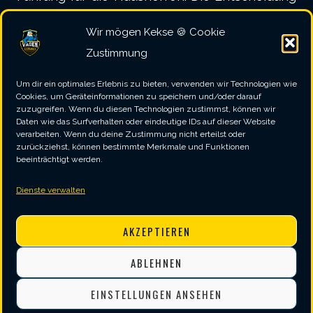
über die Punkteverteilung fiel also erst ganz
Wir mögen Kekse 🍪 Cookie
am Ende der Partie, dann jedoch deutlich. So
Zustimmung
sicherte sich der SVV alle drei noch
Um dir ein optimales Erlebnis zu bieten, verwenden wir Technologien wie
verbleibenden Spiele und stellte letztlich
Cookies, um Geräteinformationen zu speichern und/oder darauf
zuzugreifen. Wenn du diesen Technologien zustimmst, können wir
verdient auf 11:7.
Daten wie das Surfverhalten oder eindeutige IDs auf dieser Website
verarbeiten. Wenn du deine Zustimmung nicht erteilst oder
zurückziehst, können bestimmte Merkmale und Funktionen
beeinträchtigt werden.
Fazit
Dienste verwalten
Mit dem Heimsieg gegen den direkten
Tabellennachbarn aus Heiligkreuz verschafft
AKZEPTIEREN
sich die 4. Mannschaft aus Vagen nun ein
ABLEHNEN
wenig Abstand auf die hinteren
EINSTELLUNGEN ANSEHEN
Tabellenplätze und steht nun mit insgesamt 4