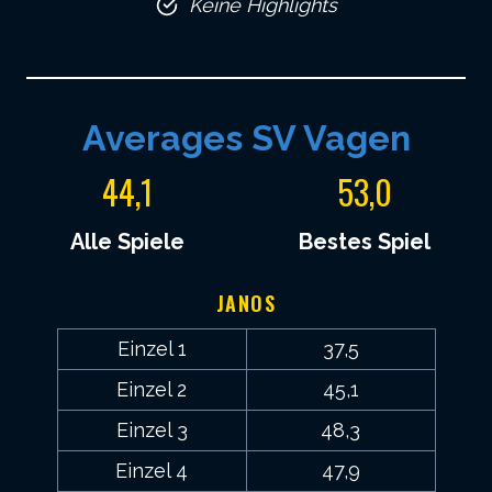
Keine Highlights
4
5
Averages SV Vagen
4
3
44,1
53,0
,
,
1
0
Alle Spiele
Bestes Spiel
JANOS
Einzel 1
37,5
Einzel 2
45,1
Einzel 3
48,3
Einzel 4
47,9