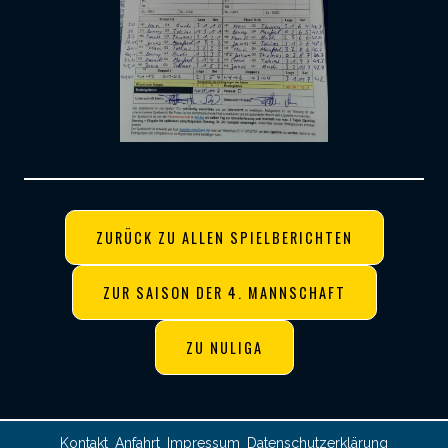
ZURÜCK ZU ALLEN SPIELBERICHTEN
ZUR SAISON DER 4. MANNSCHAFT
ZU NULIGA
Kontakt
Anfahrt
Impressum
Datenschutzerklärung