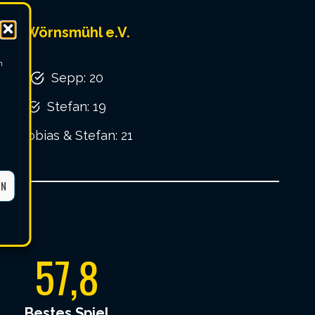
SC Wörnsmühl e.V.
m
Sepp: 20
Stefan: 19
Tobias & Stefan: 21
EN
57,8
Bestes Spiel