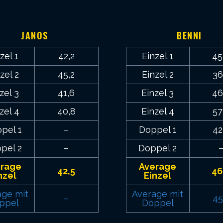
8
JANOS
BENNI
zel 1
42,2
Einzel 1
45
zel 2
45,2
Einzel 2
36
zel 3
41,6
Einzel 3
46
zel 4
40,8
Einzel 4
57
pel 1
–
Doppel 1
42
pel 2
–
Doppel 2
erage
Average
42,5
46
nzel
Einzel
age mit
Average mit
–
45
ppel
Doppel