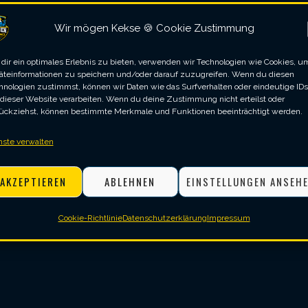
Wir mögen Kekse 🍪 Cookie Zustimmung
dir ein optimales Erlebnis zu bieten, verwenden wir Technologien wie Cookies, u
äteinformationen zu speichern und/oder darauf zuzugreifen. Wenn du diesen
hnologien zustimmst, können wir Daten wie das Surfverhalten oder eindeutige IDs
 dieser Website verarbeiten. Wenn du deine Zustimmung nicht erteilst oder
ückziehst, können bestimmte Merkmale und Funktionen beeinträchtigt werden.
nste verwalten
AKZEPTIEREN
ABLEHNEN
EINSTELLUNGEN ANSEH
Averages SV Vagen
Cookie-Richtlinie
Datenschutzerklärung
Impressum
5
7
,