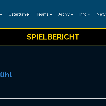
Osterturnier
Teams
Archiv
Info
New
SPIELBERICHT
ühl