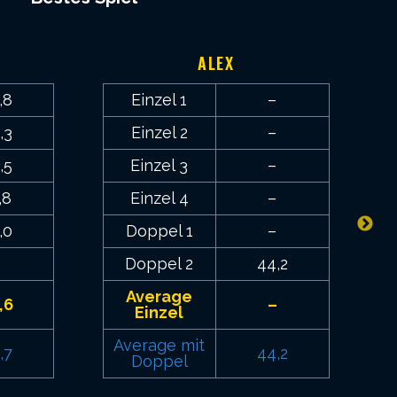
ALEX
,8
Einzel 1
–
,3
Einzel 2
–
,5
Einzel 3
–
,8
Einzel 4
–
,0
Doppel 1
–
–
Doppel 2
44,2
Average
,6
–
Einzel
Average mit
,7
44,2
Doppel