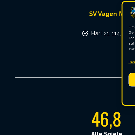
SV Vagen IV
Um 
Hari: 21, 114, 154
Ger
Tec
auf
zur
Die
4
46,8
6
,
Alle Spiele