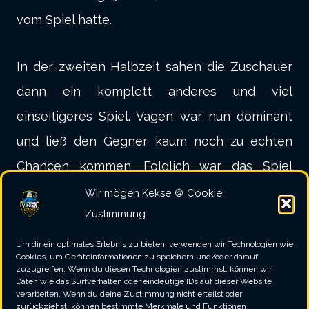
vom Spiel hatte.
In der zweiten Halbzeit sahen die Zuschauer
dann ein komplett anderes und viel
einseitigeres Spiel. Vagen war nun dominant
und ließ den Gegner kaum noch zu echten
Chancen kommen. Folglich war das Spiel
bereits in den beiden Partien nach der Pause
Wir mögen Kekse 🍪 Cookie
Zustimmung
gedreht und im Anschluss wurde der
Vorsprung weiter ausgebaut.
Um dir ein optimales Erlebnis zu bieten, verwenden wir Technologien wie
Cookies, um Geräteinformationen zu speichern und/oder darauf
Am Ende gingen im zweiten Abschnitt nur
zuzugreifen. Wenn du diesen Technologien zustimmst, können wir
Daten wie das Surfverhalten oder eindeutige IDs auf dieser Website
noch zwei Partien nach Nicklheim, der Rest
verarbeiten. Wenn du deine Zustimmung nicht erteilst oder
zurückziehst, können bestimmte Merkmale und Funktionen