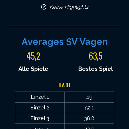
Keine Highlights
4
6
Averages SV Vagen
5
3
45,2
63,5
,
,
2
5
Alle Spiele
Bestes Spiel
HARI
Einzel 1
49
Einzel 2
52,1
Einzel 3
38,8
Einzel 4
42,0