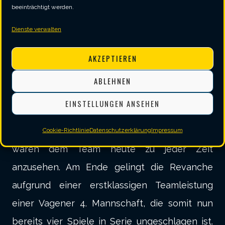
blieb in Vagen. Endstand 11:7!
beeinträchtigt werden.
Dienste verwalten
Fazit
AKZEPTIEREN
Die 4. Mannschaft des SVV zeigt eindrucksvoll,
dass ein 0:4 Rückstand noch überhaupt kein
ABLEHNEN
Grund sein muss, den Kopf in den Sand zu
EINSTELLUNGEN ANSEHEN
stecken.
Der Wille sowie der Glauben an den Sieg
Cookie-Richtlinie
Datenschutzerklärung
Impressum
waren dem Team heute zu jeder Zeit
anzusehen. Am Ende gelingt die Revanche
aufgrund einer erstklassigen Teamleistung
einer Vagener 4. Mannschaft, die somit nun
bereits vier Spiele in Serie ungeschlagen ist.