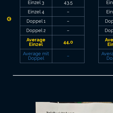
Einzel 3
43,5
Ein
Einzel 4
–
Ein
Doppel 1
–
Dop
Doppel 2
–
Dop
Average
Av
44,0
Einzel
Ei
Average mit
Aver
–
Doppel
Do