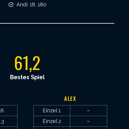
Andi: 18, 180
61,2
Bestes Spiel
ALEX
,6
Einzel 1
–
,3
Einzel 2
–