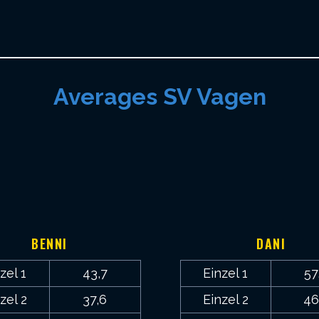
Averages SV Vagen
6
1
,
2
BENNI
DANI
zel 1
43,7
Einzel 1
57
zel 2
37,6
Einzel 2
46