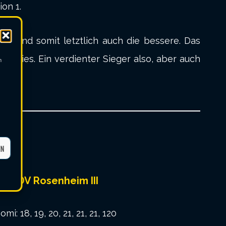
on 1.
, und somit letztlich auch die bessere. Das
hen dies. Ein verdienter Sieger also, aber auch
m
EN
1.BSDV Rosenheim III
omi: 18, 19, 20, 21, 21, 21, 120