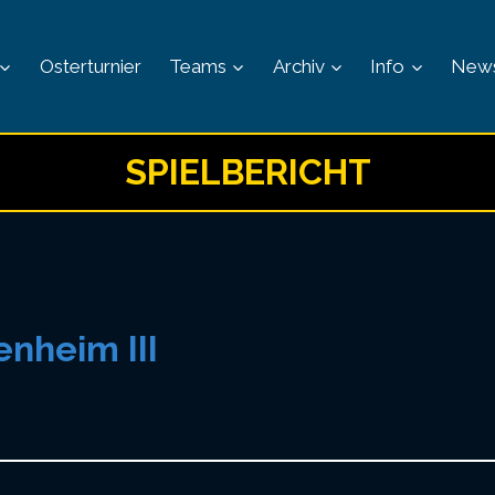
Osterturnier
Teams
Archiv
Info
New
SPIELBERICHT
enheim III