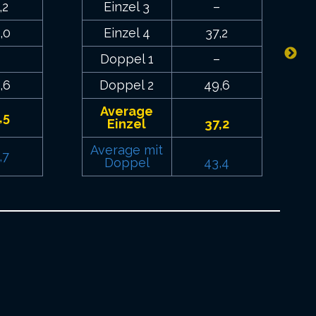
,2
Einzel 3
–
,0
Einzel 4
37,2
–
Doppel 1
–
,6
Doppel 2
49,6
Average
,5
Einzel
37,2
Average mit
,7
Doppel
43,4