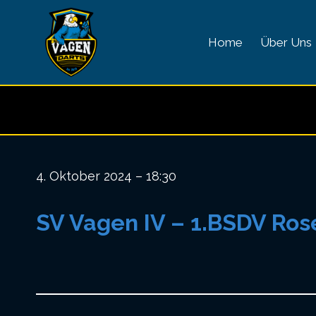
Zum
Inhalt
Home
Über Uns
springen
4. Oktober 2024 – 18:30
SV Vagen IV – 1.BSDV Ros