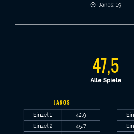
Janos: 19
4
47,5
7
,
Alle Spiele
5
JANOS
Einzel 1
42,9
Ein
Einzel 2
45,7
Ein