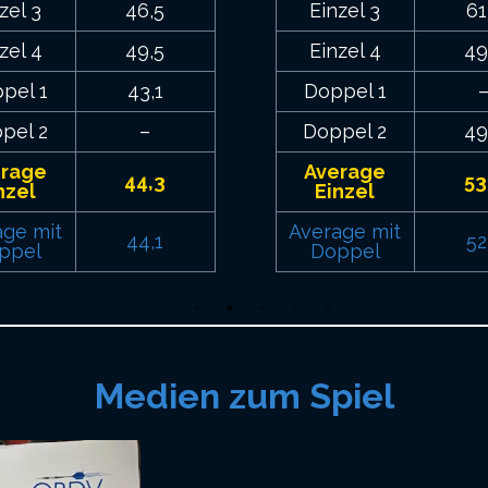
zel 3
46,5
Einzel 3
61
zel 4
49,5
Einzel 4
49
pel 1
43,1
Doppel 1
pel 2
–
Doppel 2
49
erage
Average
44,3
53
nzel
Einzel
age mit
Average mit
44,1
52
ppel
Doppel
Medien zum Spiel