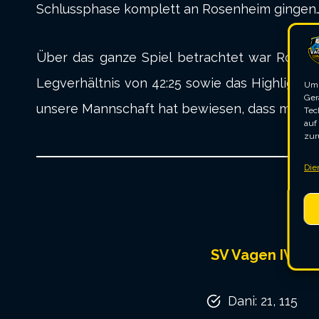
Schlussphase komplett an Rosenheim gingen…a
Über das ganze Spiel betrachtet war Rosenh
Legverhältnis von 42:25 sowie das Highlight-Ve
Um 
Ger
unsere Mannschaft hat bewiesen, dass man sic
Tec
auf
zur
Die
SV Vagen IV
Dani: 21, 115