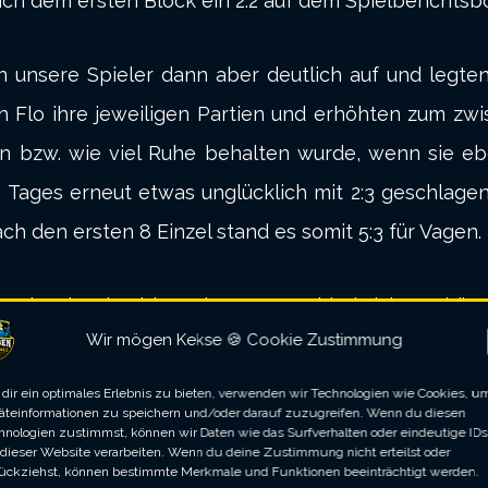
ch dem ersten Block ein 2:2 auf dem Spielberichtsb
n unsere Spieler dann aber deutlich auf und legte
h Flo ihre jeweiligen Partien und erhöhten zum zwi
n bzw. wie viel Ruhe behalten wurde, wenn sie ebe
es Tages erneut etwas unglücklich mit 2:3 geschlag
h den ersten 8 Einzel stand es somit 5:3 für Vagen.
Einzel zu knabbern hatte, entschied sich Kapitän 
Wir mögen Kekse 🍪 Cookie Zustimmung
hochklassigen Spiel mit vielen hohen Scores und ei
Vorsprung dadurch auf 6:3 ausbauen. Uns war jedoc
dir ein optimales Erlebnis zu bieten, verwenden wir Technologien wie Cookies, u
äteinformationen zu speichern und/oder darauf zuzugreifen. Wenn du diesen
 hochhalten mussten.
hnologien zustimmst, können wir Daten wie das Surfverhalten oder eindeutige IDs
 dieser Website verarbeiten. Wenn du deine Zustimmung nicht erteilst oder
ückziehst, können bestimmte Merkmale und Funktionen beeinträchtigt werden.