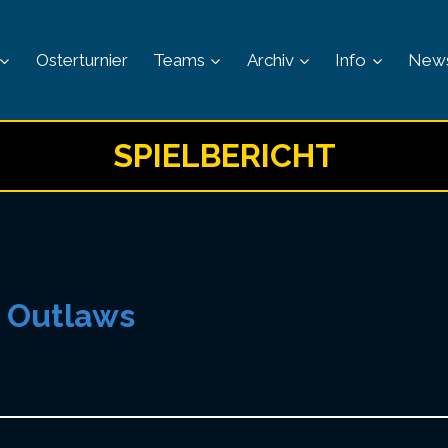
Osterturnier
Teams
Archiv
Info
New
SPIELBERICHT
 Outlaws