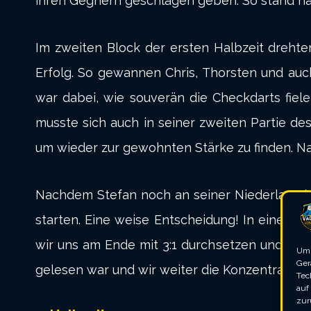
ihren Gegnern geschlagen geben. So stand na
Im zweiten Block der ersten Halbzeit drehte
Erfolg. So gewannen Chris, Thorsten und auc
war dabei, wie souverän die Checkdarts fiele
musste sich auch in seiner zweiten Partie d
um wieder zur gewohnten Stärke zu finden. Nac
Nachdem Stefan noch an seiner Niederlage im 
starten. Eine weise Entscheidung! In einem 
wir uns am Ende mit 3:1 durchsetzen und den 
Um 
Ger
gelesen war und wir weiter die Konzentration
Tec
auf
zur