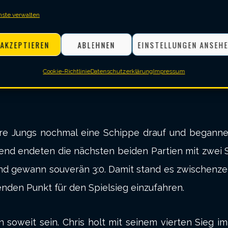
nste verwalten
 und Schwammalsuppn (Herzlichen Dank an Sebastian
i komplett ausgeglichenen und engen Spielen. Chris
AKZEPTIEREN
ABLEHNEN
EINSTELLUNGEN ANSEH
ezwingen. Thorsten hingegen musste sich nach hart
Cookie-Richtlinie
Datenschutzerklärung
Impressum
ren Vorsprung von 3 Punkten und wussten, dass wir 
sere Jungs nochmal eine Schippe drauf und begann
 endeten die nächsten beiden Partien mit zwei Sieg
nd gewann souverän 3:0. Damit stand es zwischenzeit
den Punkt für den Spielsieg einzufahren.
n soweit sein. Chris holt mit seinem vierten Sieg 