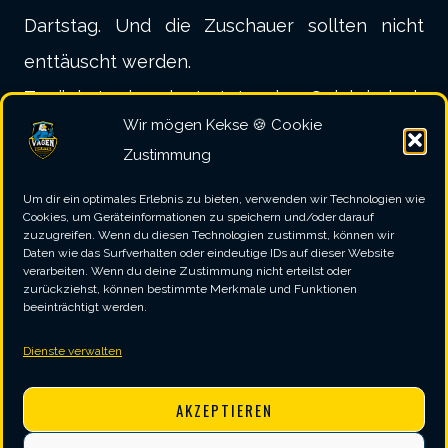
Dartstag. Und die Zuschauer sollten nicht
enttäuscht werden.
Zunächst einmal startete das Spiel jedoch
Wir mögen Kekse 🍪 Cookie
eher gemächlich mit je 3 Siegen für jede der
Zustimmung
beiden Mannschaften. Zu diesem Zeitpunkt
Um dir ein optimales Erlebnis zu bieten, verwenden wir Technologien wie
sah also noch alles nach einer engen und
Cookies, um Geräteinformationen zu speichern und/oder darauf
zuzugreifen. Wenn du diesen Technologien zustimmst, können wir
spannenden Partie aus. Das sollte sich im
Daten wie das Surfverhalten oder eindeutige IDs auf dieser Website
verarbeiten. Wenn du deine Zustimmung nicht erteilst oder
Anschluss allerdings recht schnell ändern. So
zurückziehst, können bestimmte Merkmale und Funktionen
beeinträchtigt werden.
gingen die verbleibenden 2 Einzel der ersten
Spielhälfte sowie das Doppel nach Vagen,
Dienste verwalten
wodurch sich ein Halbzeitstand von 6:3 und
AKZEPTIEREN
ein Polster für die zweite Halbzeit ergab.