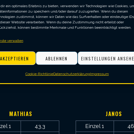
dir ein optimales Erlebnis zu bieten, verwenden wir Technologien wie Cookies, u
äteinformationen zu speichern und/oder darauf zuzugreifen. Wenn du diesen
hnologien zustimmst, können wir Daten wie das Surfverhalten oder eindeutige IDs
 dieser Website verarbeiten. Wenn du deine Zustimmung nicht erteilst oder
ückziehst, können bestimmte Merkmale und Funktionen beeinträchtigt werden.
nste verwalten
Averages SV Vagen
AKZEPTIEREN
ABLEHNEN
EINSTELLUNGEN ANSEH
5
6
Cookie-Richtlinie
Datenschutzerklärung
Impressum
,
3
MATHIAS
JANOS
zel 1
43,3
Einzel 1
46