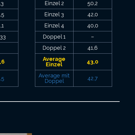
,3
Einzel 2
50,2
,5
Einzel 3
42,0
,1
Einzel 4
40,0
,33
Doppel 1
–
–
Doppel 2
41,6
Average
,6
43,0
Einzel
Average mit
,5
42,7
Doppel