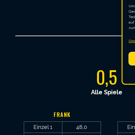
Um 
Ger
Tec
auf
zur
Die
4
0,5
6
,
Alle Spiele
5
FRANK
Einzel 1
48,0
Ein