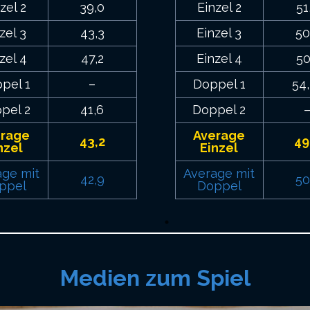
zel 2
39,0
Einzel 2
51
zel 3
43,3
Einzel 3
50
zel 4
47,2
Einzel 4
50
pel 1
–
Doppel 1
54
pel 2
41,6
Doppel 2
erage
Average
43,2
49
nzel
Einzel
age mit
Average mit
42,9
50
ppel
Doppel
Medien zum Spiel