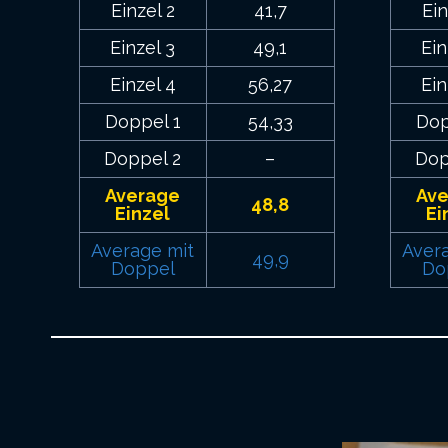
Einzel 2
41,7
Ein
Einzel 3
49,1
Ein
Einzel 4
56,27
Ein
Doppel 1
54,33
Dop
Doppel 2
–
Dop
Average
Av
48,8
Einzel
Ei
Average mit
Aver
49,9
Doppel
Do