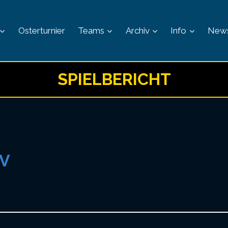
Osterturnier
Teams
Archiv
Info
New
SPIELBERICHT
IV