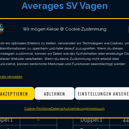
Averages SV Vagen
5
3
Wir mögen Kekse 🍪 Cookie Zustimmung
,
dir ein optimales Erlebnis zu bieten, verwenden wir Technologien wie Cookies, u
1
äteinformationen zu speichern und/oder darauf zuzugreifen. Wenn du diesen
hnologien zustimmst, können wir Daten wie das Surfverhalten oder eindeutige IDs
 dieser Website verarbeiten. Wenn du deine Zustimmung nicht erteilst oder
JULIAN
HARI
ückziehst, können bestimmte Merkmale und Funktionen beeinträchtigt werden.
zel 1
38,7
Einzel 1
50
nste verwalten
zel 2
39,1
Einzel 2
43
AKZEPTIEREN
ABLEHNEN
EINSTELLUNGEN ANSEH
zel 3
43,9
Einzel 3
zel 4
39,0
Einzel 4
Cookie-Richtlinie
Datenschutzerklärung
Impressum
pel 1
–
Doppel 1
44