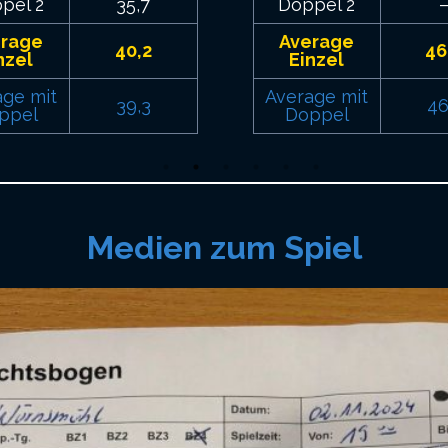
pel 2
35,7
Doppel 2
erage
Average
40,2
46
nzel
Einzel
age mit
Average mit
39,3
46
ppel
Doppel
Medien zum Spiel