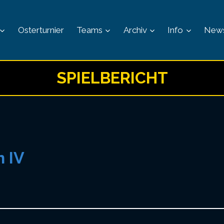
Osterturnier
Teams
Archiv
Info
New
SPIELBERICHT
 IV