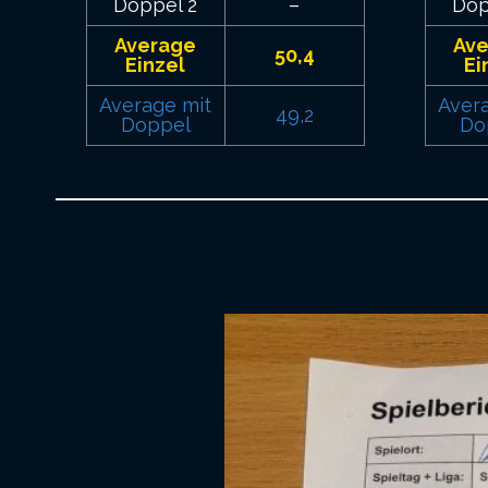
Doppel 2
–
Dop
Average
Av
50,4
Einzel
Ei
Average mit
Aver
49,2
Doppel
Do