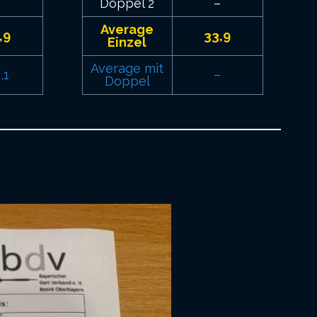
–
Doppel 2
–
Average
,9
33,9
Einzel
Average mit
,1
–
Doppel