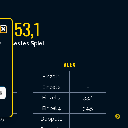
53,1
Bestes Spiel
m
ALEX
,7
Einzel 1
–
,1
Einzel 2
–
EN
–
Einzel 3
33,2
–
Einzel 4
34,5
,5
Doppel 1
–