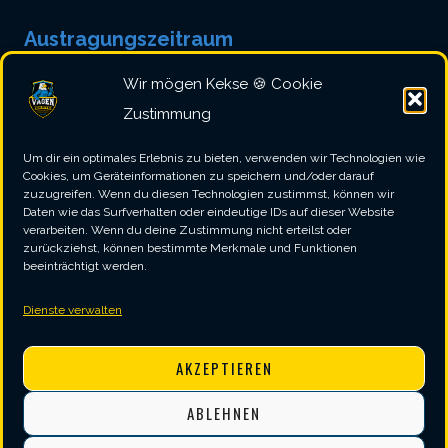
Austragungszeitraum
Mitte Juli (2023: 15 – 23.07.)
Wir mögen Kekse 🍪 Cookie
Zustimmung
Austragungsort
Um dir ein optimales Erlebnis zu bieten, verwenden wir Technologien wie
Cookies, um Geräteinformationen zu speichern und/oder darauf
Seit Anfang an wird das Turnier im
zuzugreifen. Wenn du diesen Technologien zustimmst, können wir
Daten wie das Surfverhalten oder eindeutige IDs auf dieser Website
Unterhaltungskomplex „
Winter Gardens
“ im
verarbeiten. Wenn du deine Zustimmung nicht erteilst oder
zurückziehst, können bestimmte Merkmale und Funktionen
Badeort Blackpool an der Westküste Englands
beeinträchtigt werden.
ausgetragen. Lediglich 2020 fand das Event
Dienste verwalten
aufgrund der Corona-Pandemie einmalig und
AKZEPTIEREN
unter Ausschluss der Öffentlichkeit in der
Marshall Arena in Milton Keynes (ebenfalls
ABLEHNEN
England) statt.