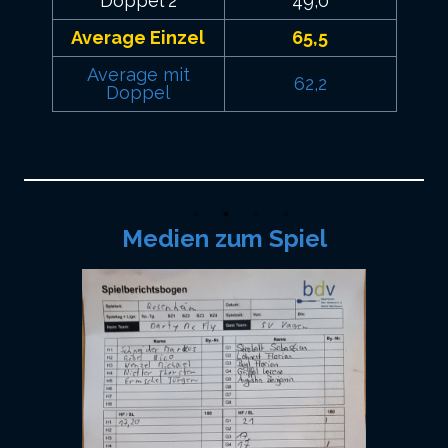
Doppel 2
49,0
Average Einzel
65,5
Average mit
62,2
Doppel
Medien zum Spiel