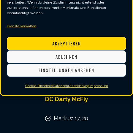
verarbeiten. Wenn du deine Zustimmung nicht erteilst oder
zurückziehst, können bestimmte Merkmale und Funktionen
Highlights
beeinträchtigt werden.
Dienste verwalten
SV Vagen III
AKZEPTIEREN
Luigi: 21, 180
ABLEHNEN
Flo: 17
EINSTELLUNGEN ANSEHEN
Lo: 17, 180
Cookie-Richtlinie
Datenschutzerklärung
Impressum
DC Darty McFly
Markus: 17, 20