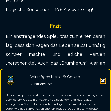
Matches.
Logische Konsequenz: 10:8 Auswärtssieg!
Fazit
Ein anstrengendes Spiel, was zum einen daran
lag, dass sich Vagen das Leben selbst unnötig
schwer machte und etliche Partien
„herschenkte“. Auch das „Drumherum“ war an
diesem Tage leider nicht optimal…aber sei’s
Wir mögen Kekse 🍪 Cookie
drum….die beiden Punkte nehmen wir natürlich
Zustimmung
gerne mit!
Um dir ein optimales Erlebnis zu bieten, verwenden wir Technologien wie
Cookies, um Geräteinformationen zu speichern und/oder darauf
zuzugreifen. Wenn du diesen Technologien zustimmst, können wir
Daten wie das Surfverhalten oder eindeutige IDs auf dieser Website