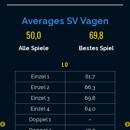
5
6
Averages SV Vagen
0
9
50,0
69,8
,
,
0
8
Alle Spiele
Bestes Spiel
LO
Einzel 1
61,7
Einzel 2
66,3
Einzel 3
69,8
Einzel 4
64,0
Doppel 1
–