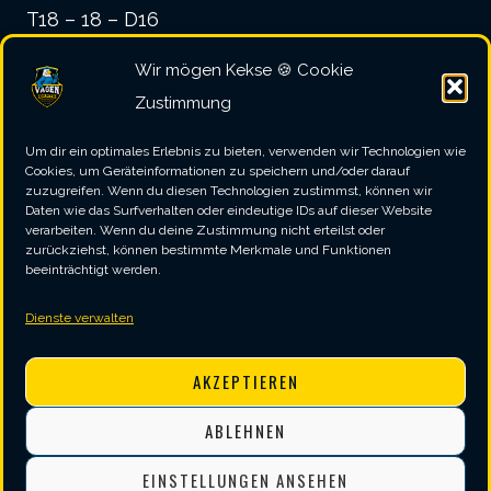
T18 – 18 – D16
Wir mögen Kekse 🍪 Cookie
Einschätzung
Zustimmung
Um dir ein optimales Erlebnis zu bieten, verwenden wir Technologien wie
Der Weg über die 18 ist – sofern er gelingt –
Cookies, um Geräteinformationen zu speichern und/oder darauf
zuzugreifen. Wenn du diesen Technologien zustimmst, können wir
natürlich wunderschön. Und auch ein
Daten wie das Surfverhalten oder eindeutige IDs auf dieser Website
verarbeiten. Wenn du deine Zustimmung nicht erteilst oder
Ausrutscher des ersten Darts in die
zurückziehst, können bestimmte Merkmale und Funktionen
beeinträchtigt werden.
angrenzende 4 ist nicht weiter problematisch,
da sich dadurch mit 100 Punkten ein
Dienste verwalten
hervorragendes 2-Dart-Finish ergibt (T20 –
AKZEPTIEREN
D20).
ABLEHNEN
Gefährlich ist aber die andere Seite der 18.
Triffst Du mit dem ersten Dart nämlich die
EINSTELLUNGEN ANSEHEN